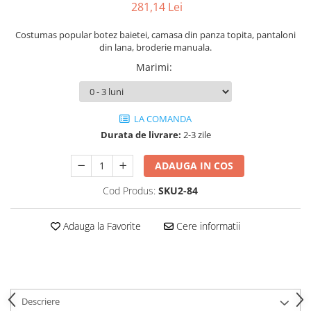
281,14 Lei
Cercei din aur dama
Cercei de aur lungi cu lant
Costumas popular botez baietei, camasa din panza topita, pantaloni
din lana, broderie manuala.
Cercei din aur tortite
Marimi
:
Cercei din aur alb
Cercei aur cu surub
LA COMANDA
Durata de livrare:
2-3 zile
ADAUGA IN COS
Cod Produs:
SKU2-84
Adauga la Favorite
Cere informatii
Descriere