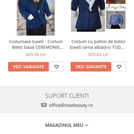
Costumase baieti - Costum
Costum cu palton de botez
Botez baiat CEREMONIE
baieti iarna albastru TUDOR
stofa albastra, 6 piese
cu cojocel 4 piese
439,90 Lei
459,64 Lei
VEZI VARIANTE
VEZI VARIANTE
SUPORT CLIENTI
office@rosebeauty.ro
MAGAZINUL MEU