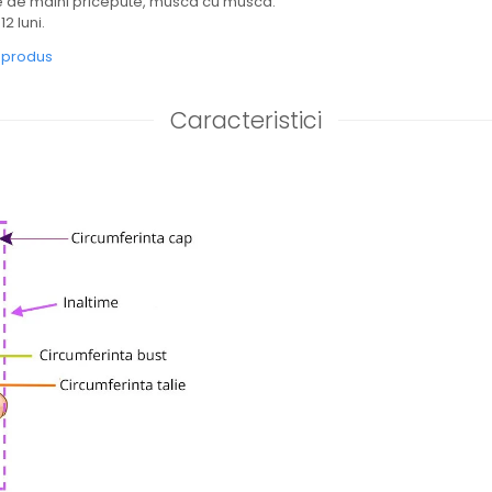
e de maini pricepute, musca cu musca.
12 luni.
e produs
Caracteristici