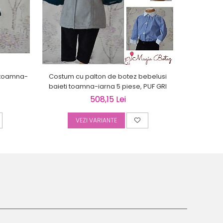
i toamna-
Costum cu palton de botez bebelusi
Palton
baieti toamna-iarna 5 piese, PUF GRI
toamn
508,15 Lei
VEZI VARIANTE