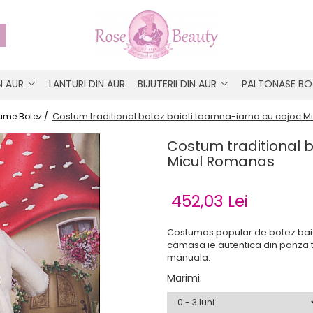
IN AUR
LANTURI DIN AUR
BIJUTERII DIN AUR
PALTONASE BO
Costum traditional botez baieti toamna-iarna cu cojoc 
ume Botez /
Costum traditional 
Micul Romanas
452,03 Lei
Costumas popular de botez baiet
camasa ie autentica din panza t
manuala.
Marimi
: