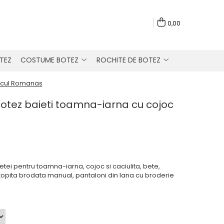
0,00
TEZ
COSTUME BOTEZ
ROCHITE DE BOTEZ
Micul Romanas
botez baieti toamna-iarna cu cojoc
ei pentru toamna-iarna, cojoc si caciulita, bete,
opita brodata manual, pantaloni din lana cu broderie