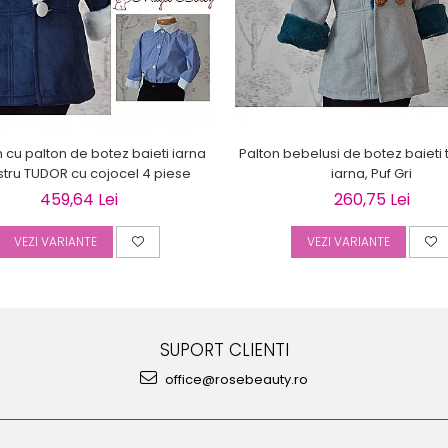
cu palton de botez baieti iarna
Palton bebelusi de botez baiet
stru TUDOR cu cojocel 4 piese
iarna, Puf Gri
459,64 Lei
260,75 Lei
VEZI VARIANTE
VEZI VARIANTE
SUPORT CLIENTI
office@rosebeauty.ro