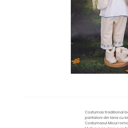
Cercei de aur lungi cu lant
Cercei din aur tortite
Cercei din aur alb
Cercei aur cu surub
Costumas traditional bo
pantaloni din lana cu 
Costumasul Micul roman