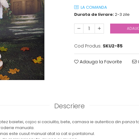
LA COMANDA
Durata de livrare:
2-3 zile
ADAUG
Cod Produs:
SKU2-85
Adauga la Favorite
C
Descriere
tez baietei, cojoc si caciulita, bete, camasa ie autentica din panza 
broderie manuala.
as este cusut manual atat ia cat si pantalonul.