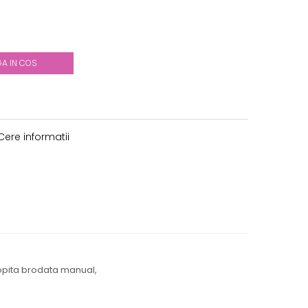
A IN COS
ere informatii
topita brodata manual,