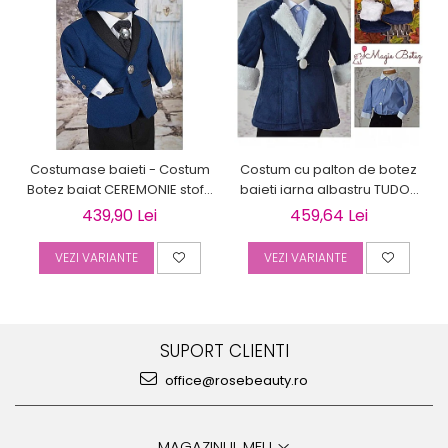
Costumase baieti - Costum
Costum cu palton de botez
Botez baiat CEREMONIE stofa
baieti iarna albastru TUDOR
albastra, 6 piese
cu cojocel 4 piese
439,90 Lei
459,64 Lei
VEZI VARIANTE
VEZI VARIANTE
SUPORT CLIENTI
office@rosebeauty.ro
MAGAZINUL MEU