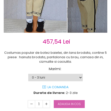
Cercei de aur lungi cu lant
Cercei din aur tortite
Cercei din aur alb
Cercei aur cu surub
457,54 Lei
Costumas popular de botez baietei, din lana brodata, contine 5
piese : hainuta brodata, pantalonas cu brau, camasa din in,
cizmulite si caciulita.
Marimi
:
LA COMANDA
Durata de livrare:
2-3 zile
ADAUGA IN COS