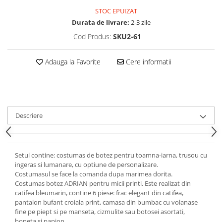
STOC EPUIZAT
Durata de livrare:
2-3 zile
Cod Produs:
SKU2-61
Adauga la Favorite
Cere informatii
Descriere
Setul contine: costumas de botez pentru toamna-iarna, trusou cu
ingeras si lumanare, cu optiune de personalizare.
Costumasul se face la comanda dupa marimea dorita.
Costumas botez ADRIAN pentru micii printi. Este realizat din
catifea bleumarin, contine 6 piese: frac elegant din catifea,
pantalon bufant croiala print, camasa din bumbac cu volanase
fine pe piept si pe manseta, cizmulite sau botosei asortati,
boneta si papion.