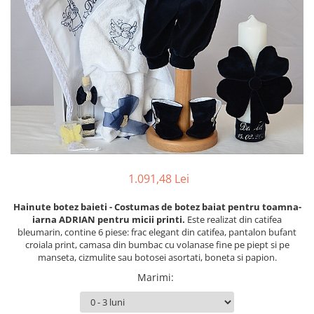
Cercei din aur dama
Cercei de aur lungi cu lant
Cercei din aur tortite
Cercei din aur alb
Cercei aur cu surub
1.091,48 Lei
Hainute botez baieti - Costumas de botez baiat pentru toamna-
iarna ADRIAN
pentru micii printi.
Este realizat din catifea
bleumarin, contine 6 piese: frac elegant din catifea, pantalon bufant
croiala print, camasa din bumbac cu volanase fine pe piept si pe
manseta, cizmulite sau botosei asortati, boneta si papion.
Marimi
: