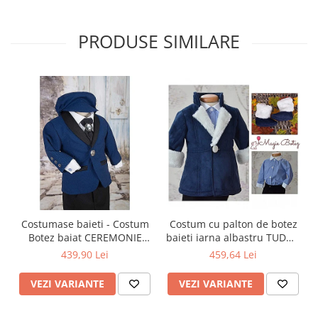
PRODUSE SIMILARE
Costumase baieti - Costum
Costum cu palton de botez
Botez baiat CEREMONIE
baieti iarna albastru TUDOR
stofa albastra, 6 piese
cu cojocel 4 piese
439,90 Lei
459,64 Lei
VEZI VARIANTE
VEZI VARIANTE