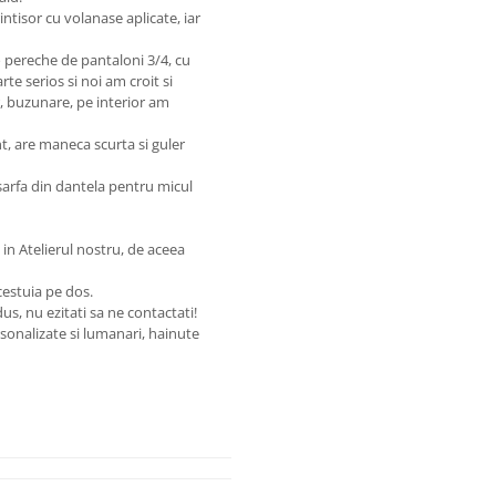
ntisor cu volanase aplicate, iar
o pereche de pantaloni 3/4, cu
te serios si noi am croit si
, buzunare, pe interior am
t, are maneca scurta si guler
esarfa din dantela pentru micul
in Atelierul nostru, de aceea
estuia pe dos.
us, nu ezitati sa ne contactati!
onalizate si lumanari, hainute