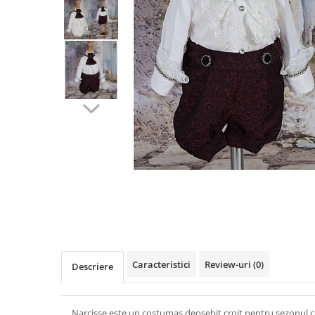
Cercei din aur dama
Cercei de aur lungi cu lant
Cercei din aur tortite
Cercei din aur alb
Cercei aur cu surub
Caracteristici
Review-uri
(0)
Descriere
Narcisse
este un costumas deosebit croit pentru sezonul c