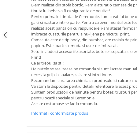
L-am realizat din stofa bordo, i-am alaturat o camasa de pri
tinuta lui bebe va fi cu siguranta de neuitat!
Pentru prima lui tinuta de Ceremonie, i-am creat lui bebe 
gaici si nasture intr-o parte. Pentru ca evenimentul este foar
realizat acest pantalon cu raspundere: i-am atasat fermoar
imbracat cusaturile pentru a nu-l jena pe micutul print.
Camasuta este de tip body, din bumbac, are croiala de prin
papion. Este foarte comoda si usor de imbracat.
Setul include si accesoriile asortate: botosei, sepcuta si o 
Print!
Ce ar trebui sa stii:
Hainutele se realizeaza pe comanda si sunt lucrate manual 
necesita grija la spalare, calcare si intretinere.
Recomandam curatarea chimica a produsului si calcarea ac
Va stam la dispozitie pentru detalii referitoare la acest prod
Suntem producatori de hainute pentru botez, trusouri pers
pentru ocazii speciale si Ceremonie.
Aceste costumase se fac la comanda.
Informatii conformitate produs