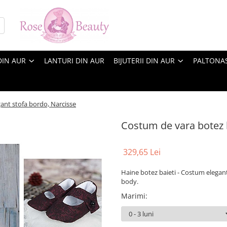
DIN AUR
LANTURI DIN AUR
BIJUTERII DIN AUR
PALTONA
ant stofa bordo, Narcisse
Costum de vara botez b
329,65 Lei
Haine botez baieti - Costum elegan
body.
Marimi
: