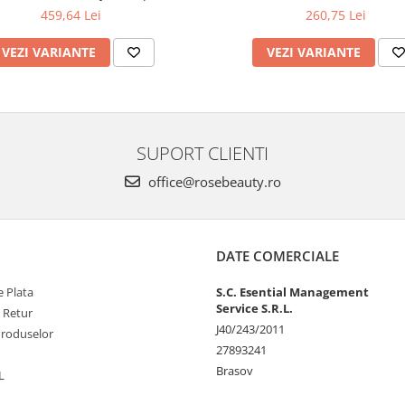
459,64 Lei
260,75 Lei
VEZI VARIANTE
VEZI VARIANTE
SUPORT CLIENTI
office@rosebeauty.ro
DATE COMERCIALE
 Plata
S.C. Esential Management
Service S.R.L.
e Retur
J40/243/2011
Produselor
27893241
Brasov
L