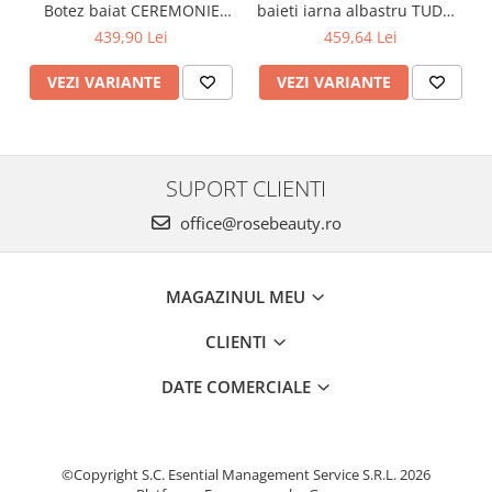
Botez baiat CEREMONIE
baieti iarna albastru TUDOR
stofa albastra, 6 piese
cu cojocel 4 piese
439,90 Lei
459,64 Lei
VEZI VARIANTE
VEZI VARIANTE
SUPORT CLIENTI
office@rosebeauty.ro
MAGAZINUL MEU
CLIENTI
DATE COMERCIALE
©Copyright S.C. Esential Management Service S.R.L. 2026