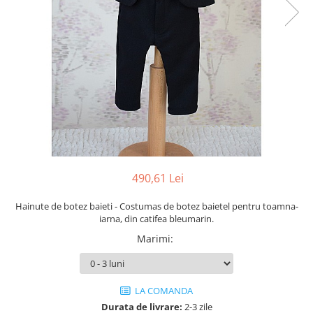
Cercei din aur dama
Cercei de aur lungi cu lant
Cercei din aur tortite
Cercei din aur alb
Cercei aur cu surub
490,61 Lei
Hainute de botez baieti - Costumas de botez baietel pentru toamna-
iarna, din catifea bleumarin.
Marimi
:
LA COMANDA
Durata de livrare:
2-3 zile