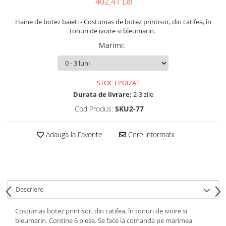
402,41 Lei
Cercei din aur dama
Haine de botez baieti - Costumas de botez printisor, din catifea, în
Cercei de aur lungi cu lant
tonuri de ivoire si bleumarin.
Cercei din aur tortite
Marimi
:
Cercei din aur alb
Cercei aur cu surub
STOC EPUIZAT
Durata de livrare:
2-3 zile
Cod Produs:
SKU2-77
Adauga la Favorite
Cere informatii
Descriere
Costumas botez printisor, din catifea, în tonuri de ivoire si
bleumarin. Contine 6 piese. Se face la comanda pe marimea