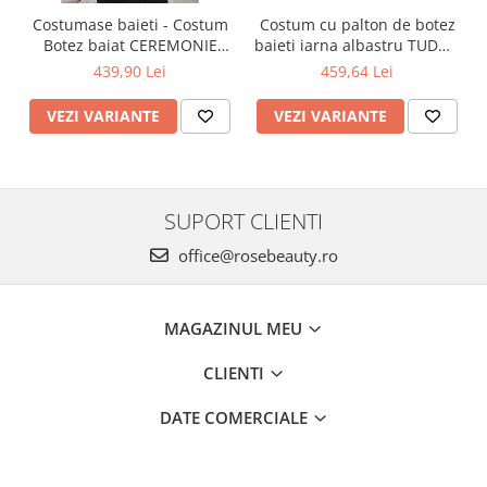
Costumase baieti - Costum
Costum cu palton de botez
Botez baiat CEREMONIE
baieti iarna albastru TUDOR
stofa albastra, 6 piese
cu cojocel 4 piese
439,90 Lei
459,64 Lei
VEZI VARIANTE
VEZI VARIANTE
SUPORT CLIENTI
office@rosebeauty.ro
MAGAZINUL MEU
CLIENTI
DATE COMERCIALE