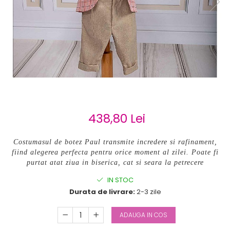
Cercei de aur lungi cu lant
Cercei din aur tortite
Cercei din aur alb
Cercei aur cu surub
438,80 Lei
Costumasul de botez Paul
transmite incredere si rafinament,
fiind alegerea perfecta pentru orice moment al zilei. Poate fi
purtat atat ziua in biserica, cat si seara la petrecere
IN STOC
Durata de livrare:
2-3 zile
ADAUGA IN COS