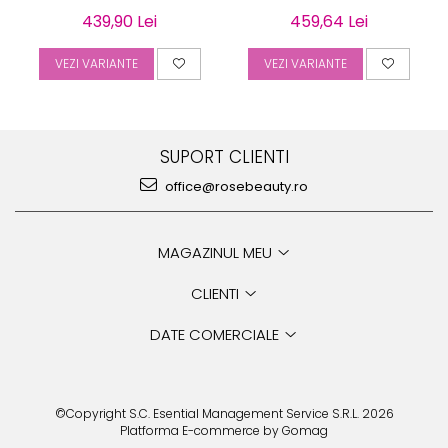
albastra, 6 piese
cu cojocel 4 piese
439,90 Lei
459,64 Lei
VEZI VARIANTE
VEZI VARIANTE
SUPORT CLIENTI
office@rosebeauty.ro
MAGAZINUL MEU
CLIENTI
DATE COMERCIALE
©Copyright S.C. Esential Management Service S.R.L. 2026
Platforma E-commerce by Gomag