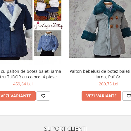
cu palton de botez baieti iarna
Palton bebelusi de botez baiet
tru TUDOR cu cojocel 4 piese
iarna, Puf Gri
459,64 Lei
260,75 Lei
VEZI VARIANTE
VEZI VARIANTE
SUPORT CLIENTI