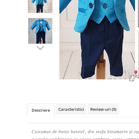
Cercei din aur dama
Cercei de aur lungi cu lant
Cercei din aur tortite
Cercei din aur alb
Cercei aur cu surub
Caracteristici
Review-uri
(0)
Descriere
Costumas de botez baietel, din stofa bleumarin și ta