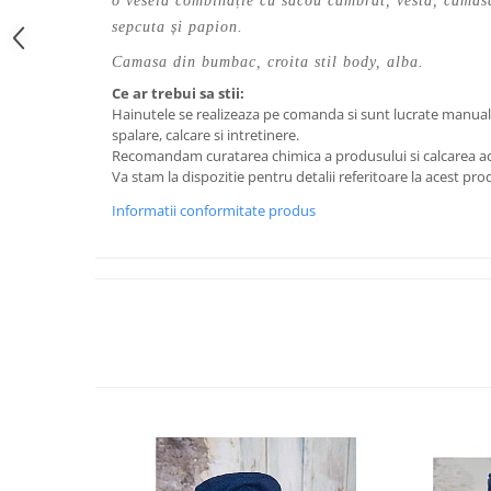
o vesela combinație ‎cu sacou cambrat, vesta, camas
sepcuta și papion.
Camasa din bumbac, croita stil body, alba.
Ce ar trebui sa stii:
Hainutele se realizeaza pe comanda si sunt lucrate manual, 
spalare, calcare si intretinere.
Recomandam curatarea chimica a produsului si calcarea ac
Va stam la dispozitie pentru detalii referitoare la acest prod
Informatii conformitate produs