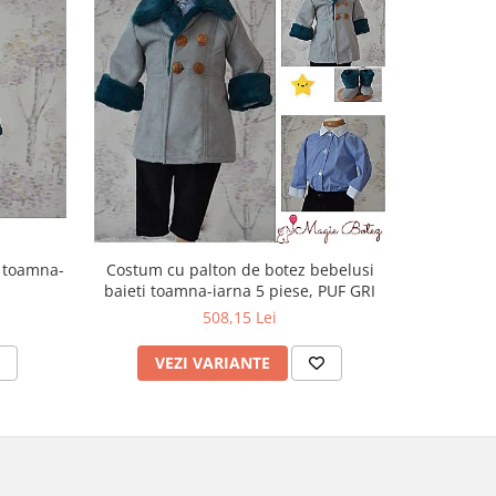
i toamna-
Costum cu palton de botez bebelusi
Paltona
baieti toamna-iarna 5 piese, PUF GRI
toamn
508,15 Lei
VEZI VARIANTE
V