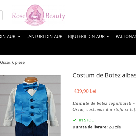
DIN AUR
LANTURI DIN AUR
BIJUTERII DIN AUR
PALTONA
Oscar, 6 piese
Costum de Botez albast
439,90 Lei
Hainute de botez copii/baieti 
Osca
r, costumas din stofa si taf
IN STOC
Durata de livrare:
2-3 zile