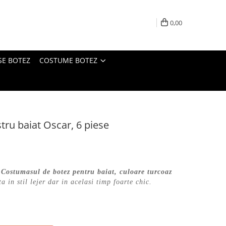
0,00
SE BOTEZ
COSTUME BOTEZ
ru baiat Oscar, 6 piese
- Costumasul de botez pentru baiat, culoare turcoaz
ta in stil lejer dar in acelasi timp foarte chic.