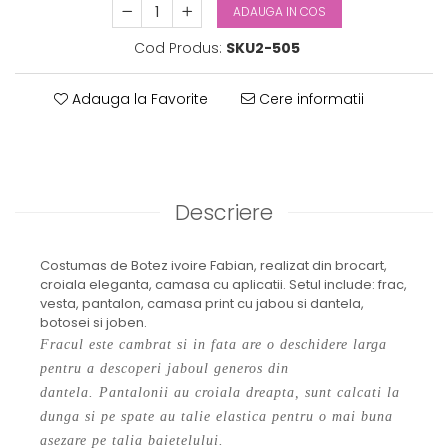
ADAUGA IN COS
Cod Produs:
SKU2-505
Adauga la Favorite
Cere informatii
Descriere
Costumas de Botez ivoire Fabian, realizat din brocart,
croiala eleganta, camasa cu aplicatii. Setul include: frac,
vesta, pantalon, camasa print cu jabou si dantela,
botosei si joben.
Fracul este cambrat si in fata are o deschidere larga
pentru a descoperi jaboul generos din
dantela. Pantalonii au croiala dreapta, sunt calcati la
dunga si pe spate au talie elastica pentru o mai buna
asezare pe talia baietelului.