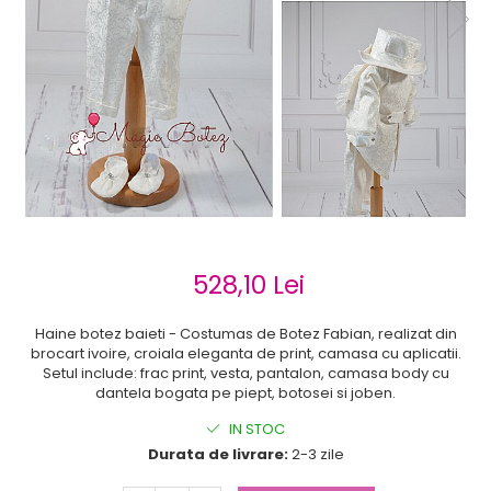
Cercei de aur lungi cu lant
Cercei din aur tortite
Cercei din aur alb
Cercei aur cu surub
528,10 Lei
Haine botez baieti - Costumas de Botez Fabian, realizat din
brocart ivoire, croiala eleganta de print, camasa cu aplicatii.
Setul include: frac print, vesta, pantalon, camasa body cu
dantela bogata pe piept, botosei si joben.
IN STOC
Durata de livrare:
2-3 zile