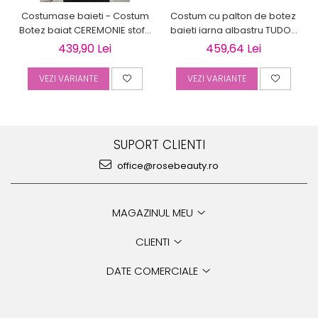
Costumase baieti - Costum
Costum cu palton de botez
Botez baiat CEREMONIE stofa
baieti iarna albastru TUDOR
albastra, 6 piese
cu cojocel 4 piese
439,90 Lei
459,64 Lei
VEZI VARIANTE
VEZI VARIANTE
SUPORT CLIENTI
office@rosebeauty.ro
MAGAZINUL MEU
CLIENTI
DATE COMERCIALE