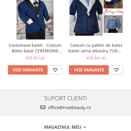
Costumase baieti - Costum
Costum cu palton de botez
Botez baiat CEREMONIE
baieti iarna albastru TUDOR
stofa albastra, 6 piese
cu cojocel 4 piese
439,90 Lei
459,64 Lei
VEZI VARIANTE
VEZI VARIANTE
SUPORT CLIENTI
office@rosebeauty.ro
MAGAZINUL MEU