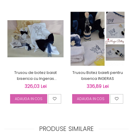
Trusou de botez baiat
Trusou Botez baieti pentru
biserica cu Ingeras
biserica INGERAS
bleumarin BLUE ANGEL
326,03 Lei
336,89 Lei
ADAUGA IN COS
ADAUGA IN COS
PRODUSE SIMILARE