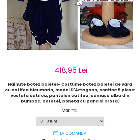
Cercei de aur lungi cu lant
Cercei din aur tortite
Cercei din aur alb
Cercei aur cu surub
418,95 Lei
Hainute botez baietei- Costume botez baietei de vara
cu catifea bleumarin, model D'Artagnan, contine 5 piese:
vestuta catifea, pantalon catifea, camasa alba din
bumbac, botosei, boneta cu pana si brosa.
Marimi
:
LA COMANDA