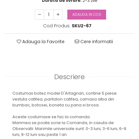
Durata de livrare:
2-3 zile
ADAUGA IN COS
Cod Produs:
SKU2-67
Adauga la Favorite
Cere informatii
Descriere
Costumas botez model D'Artagnan, contine 5 piese:
vestuta catifea, pantalon catifea, camasa alba din
bumbac, botosei, boneta cu pana si brosa.
Aceste costumase se fac la comanda.
Marimea se poate scrie la Comanda, in casuta de
Observatii. Marimile universale sunt: 0-3 luni, 3-6 luni, 6-9
luni, 9-12 luni sau peste 1 an.