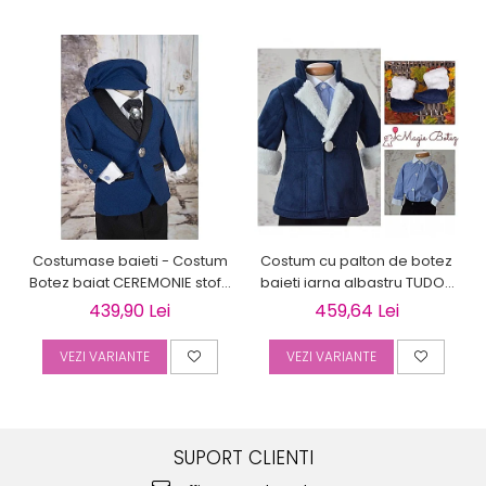
Costumase baieti - Costum
Costum cu palton de botez
Botez baiat CEREMONIE stofa
baieti iarna albastru TUDOR
albastra, 6 piese
cu cojocel 4 piese
439,90 Lei
459,64 Lei
VEZI VARIANTE
VEZI VARIANTE
SUPORT CLIENTI