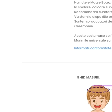
Hainutele Magie Botez 
la spalare, calcare si in
Recomandam curatarea 
Va stam la dispozitie pe
Suntem producatori de h
Ceremonie.
Aceste costumase se 
Marimile universale sunt:
Informatii conformitat
GHID MASURI: