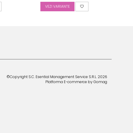
VEZI VARIANTE
©Copyright S.C. Esential Management Service S.R.L. 2026
Platforma E-commerce by Gomag