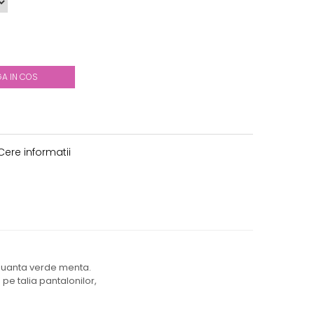
A IN COS
ere informatii
 nuanta verde menta.
pe talia pantalonilor,