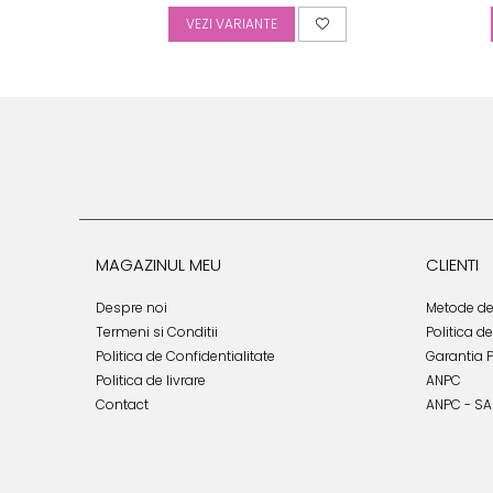
VEZI VARIANTE
MAGAZINUL MEU
CLIENTI
Despre noi
Metode de
Termeni si Conditii
Politica d
Politica de Confidentialitate
Garantia 
Politica de livrare
ANPC
Contact
ANPC - SA