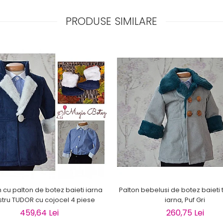
PRODUSE SIMILARE
cu palton de botez baieti iarna
Palton bebelusi de botez baiet
stru TUDOR cu cojocel 4 piese
iarna, Puf Gri
459,64 Lei
260,75 Lei