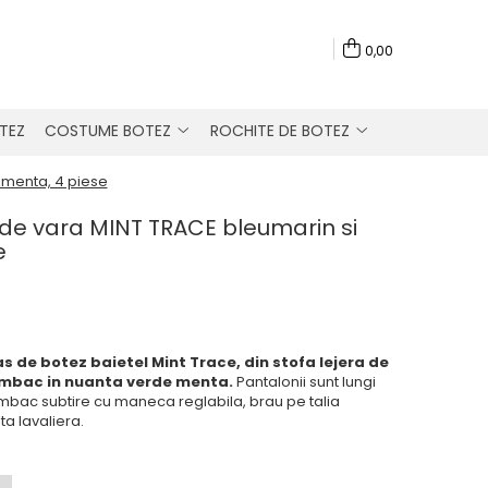
0,00
TEZ
COSTUME BOTEZ
ROCHITE DE BOTEZ
 menta, 4 piese
de vara MINT TRACE bleumarin si
e
 de botez baietel Mint Trace, din stofa lejera de
umbac in nuanta verde menta.
Pantalonii sunt lungi
umbac subtire cu maneca reglabila, brau pe talia
ta lavaliera.