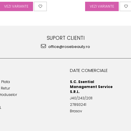
VEZI VARIANTE
VEZI VARIANTE
SUPORT CLIENTI
office@rosebeauty.ro
DATE COMERCIALE
 Plata
S.C. Esential
Management Service
e Retur
S.R.L.
Produselor
J40/243/2011
27893241
L
Brasov