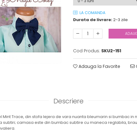
LA COMANDA
Durata de livrare:
2-3 zile
ADAUG
Cod Produs:
SKU2-151
Adauga la Favorite
C
Descriere
 Mint Trace, din stofa lejera de vara nuanta bleumarin si bumbac in
nsa subtiri; camasa este din bumbac subtire cu maneca reglabila, brau 
valiera.