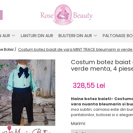
IN AUR
LANTURI DIN AUR
BIJUTERII DIN AUR
PALTONASE BO
Costum botez baiat de vara MINT TRACE bleumarin si verde
e Botez /
Costum botez baiat 
verde menta, 4 pies
328,55 Lei
Haine botez baieti- Costumas
vara nuanta bleumarin si b
insa subtiri; camasa este din b
pantalonilor, botosei si o elegan
Marimi
: