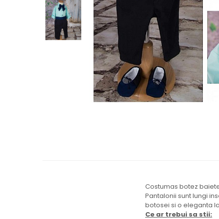
Cercei de aur lungi cu lant
Cercei din aur tortite
Cercei din aur alb
Cercei aur cu surub
Costumas botez baietel
Pantalonii sunt lungi i
botosei si o eleganta la
Ce ar trebui sa stii: