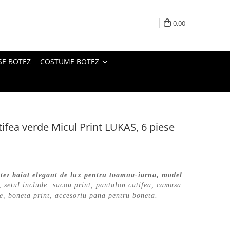
0,00
SE BOTEZ
COSTUME BOTEZ
ifea verde Micul Print LUKAS, 6 piese
tez baiat elegant de lux pentru toamna-iarna, model
, setul include: sacou print, pantalon catifea, camasa
ite, boneta print, accesoriu pana pentru boneta.