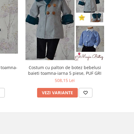
i toamna-
Costum cu palton de botez bebelusi
Paltona
baieti toamna-iarna 5 piese, PUF GRI
toamn
508,15 Lei
VEZI VARIANTE
V