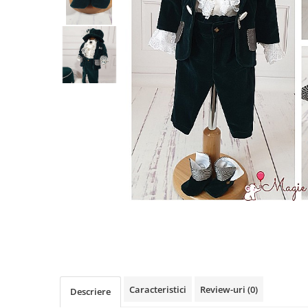
Cercei din aur dama
Cercei de aur lungi cu lant
Cercei din aur tortite
Cercei din aur alb
Cercei aur cu surub
Caracteristici
Review-uri
(0)
Descriere