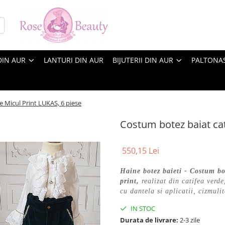
DIN AUR
LANTURI DIN AUR
BIJUTERII DIN AUR
PALTONA
e Micul Print LUKAS, 6 piese
Costum botez baiat cat
550,15 Lei
Haine botez baieti - Costum bo
print,
realizat din catifea verde
cu dantela si aplicatii, cizmul
IN STOC
Durata de livrare:
2-3 zile