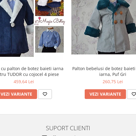
cu palton de botez baieti iarna
Palton bebelusi de botez baiet
tru TUDOR cu cojocel 4 piese
iarna, Puf Gri
459,64 Lei
260,75 Lei
VEZI VARIANTE
VEZI VARIANTE
SUPORT CLIENTI