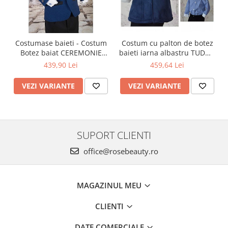
Costumase baieti - Costum
Costum cu palton de botez
Botez baiat CEREMONIE
baieti iarna albastru TUDOR
stofa albastra, 6 piese
cu cojocel 4 piese
439,90 Lei
459,64 Lei
VEZI VARIANTE
VEZI VARIANTE
SUPORT CLIENTI
office@rosebeauty.ro
MAGAZINUL MEU
CLIENTI
DATE COMERCIALE