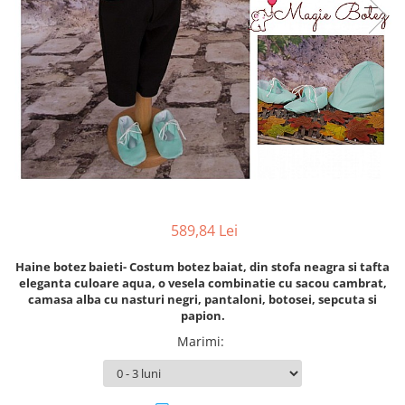
Cercei din aur dama
Cercei de aur lungi cu lant
Cercei din aur tortite
Cercei din aur alb
Cercei aur cu surub
589,84 Lei
Haine botez baieti- Costum botez baiat, din stofa neagra si tafta
eleganta culoare aqua, o vesela combinatie cu sacou cambrat,
camasa alba cu nasturi negri, pantaloni, botosei, sepcuta si
papion.
Marimi
: