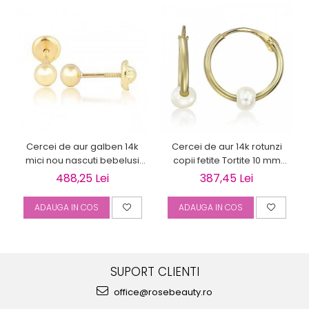
Cercei de aur galben 14k
Cercei de aur 14k rotunzi
mici nou nascuti bebelusi
copii fetite Tortite 10 mm
Bilute 4mm
perluta
488,25 Lei
387,45 Lei
ADAUGA IN COS
ADAUGA IN COS
SUPORT CLIENTI
office@rosebeauty.ro