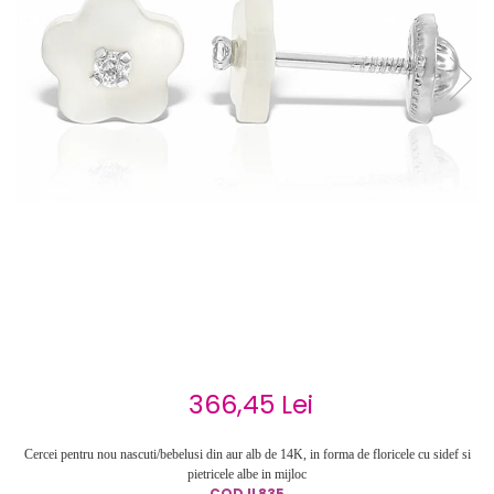
Cercei de aur lungi cu lant
Cercei din aur tortite
Cercei din aur alb
Cercei aur cu surub
366,45 Lei
Cercei pentru nou nascuti/bebelusi din aur alb de 14K, in forma de floricele cu sidef si
pietricele albe in mijloc
COD
IL835