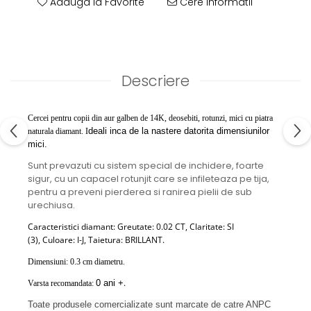
Adauga la Favorite
Cere informatii
Descriere
Cercei pentru copii din aur galben de 14K, deosebiti, rotunzi, mici cu piatra
deali inca de la nastere datorita dimensiunilor
naturala diamant. I
mici.
Sunt prevazuti cu sistem special de inchidere, foarte
sigur, cu un capacel rotunjit care se infileteaza pe tija,
pentru a preveni pierderea si ranirea pielii de sub
urechiusa.
Caracteristici diamant:
Greutate: 0.02 CT,
Claritate: SI
(3),
Culoare: I-J,
Taietura: BRILLANT.
Dimensiuni: 0.3 cm diametru.
.
0 ani +
Varsta recomandata:
Toate produsele comercializate sunt marcate de catre ANPC