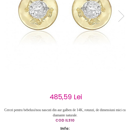
Cercei de aur lungi cu lant
Cercei din aur tortite
Cercei din aur alb
Cercei aur cu surub
485,59 Lei
Cercei pentru bebelusi/nou nascuti din aur galben de 14K, rotunzi, de dimensiuni mici cu
diamante naturale.
COD
IL310
Info: