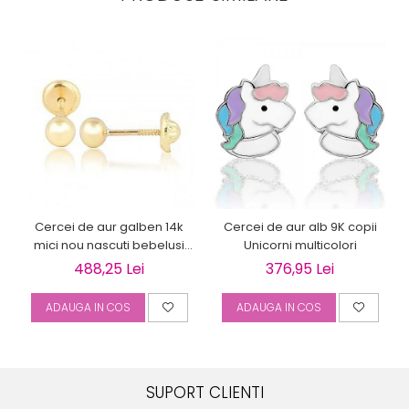
Cercei de aur galben 14k
Cercei de aur alb 9K copii
mici nou nascuti bebelusi
Unicorni multicolori
Bilute 4mm
488,25 Lei
376,95 Lei
ADAUGA IN COS
ADAUGA IN COS
SUPORT CLIENTI