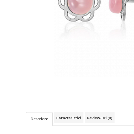
Cercei din aur dama
Cercei de aur lungi cu lant
Cercei din aur tortite
Cercei din aur alb
Cercei aur cu surub
Caracteristici
Review-uri
(0)
Descriere