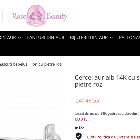
DIN AUR
LANTURI DIN AUR
BIJUTERII DIN AUR
PALTONA
ascuti bebelusi Flori cu pietre roz
Cercei aur alb 14K cu 
pietre roz
240,45 Lei
Cercei de aur alb 14K pentru copii/bebelusi, 
COD IL
Info:
Cititi Politica de Livrare si Re