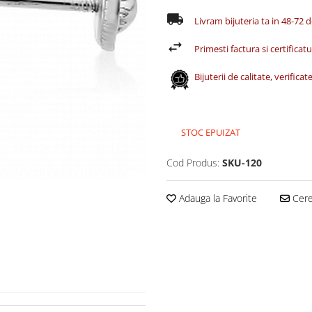
Livram bijuteria ta in 48-72 
Primesti factura si certificatul
Bijuterii de calitate, verific
STOC EPUIZAT
Cod Produs:
SKU-120
Adauga la Favorite
Cere 