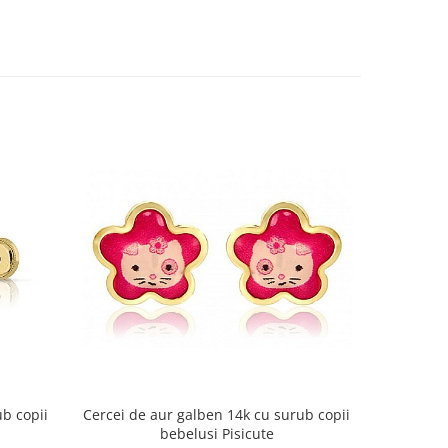
b copii
Cercei de aur galben 14k cu surub copii
Cercei de a
bebelusi Pisicute
copi