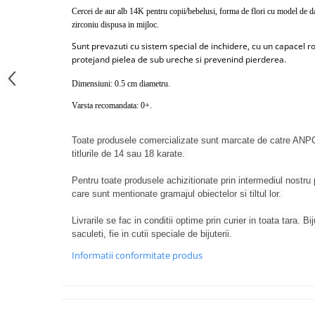
Cercei de aur alb 14K pentru copii/bebelusi, forma de flori cu model de da
zirconiu dispusa in mijloc.
Sunt prevazuti cu sistem special de inchidere, cu un capacel ro
protejand pielea de sub ureche si prevenind pierderea.
Dimensiuni: 0.5 cm diametru.
Varsta recomandata: 0+.
Toate produsele comercializate sunt marcate de catre ANPC
titlurile de 14 sau 18 karate.
Pentru toate produsele achizitionate prin intermediul nostru p
care sunt mentionate gramajul obiectelor si tiltul lor.
Livrarile se fac in conditii optime prin curier in toata tara. Bi
saculeti, fie in cutii speciale de bijuterii.
Informatii conformitate produs