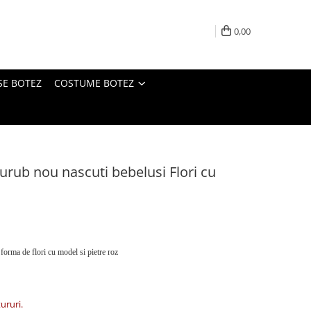
0,00
SE BOTEZ
COSTUME BOTEZ
surub nou nascuti bebelusi Flori cu
forma de flori cu model si pietre roz
tururi.