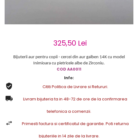
Cercei de aur lungi cu lant
Cercei din aur tortite
Cercei din aur alb
Cercei aur cu surub
325,50 Lei
Bijuterii aur pentru copii - cercei din aur galben 14K cu model
Inimioara cu pietricele albe de Zirconiu.
COD AA0011
Info:
Cititi Politica de Livrare si Retururi.
Livram bijuteria ta in 48-72 de ore de la confirmarea
telefonica a comenzii.
Primesti factura si certificatul de garantie. Poti returna
bijuteriile in 14 zile de la livrare.