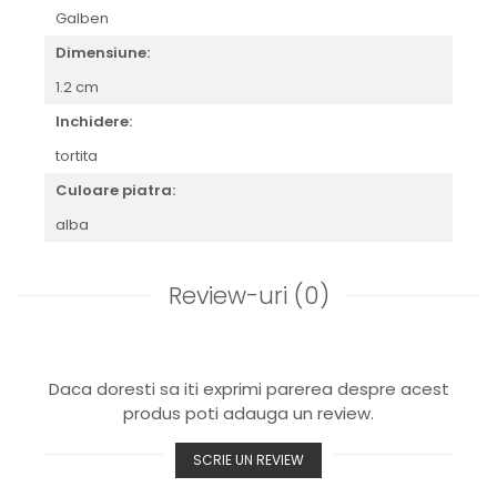
Galben
Dimensiune:
1.2 cm
Inchidere:
tortita
Culoare piatra:
alba
Review-uri
(0)
Daca doresti sa iti exprimi parerea despre acest
produs poti adauga un review.
SCRIE UN REVIEW