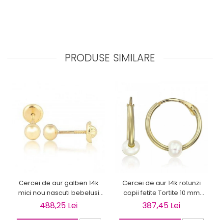
PRODUSE SIMILARE
Cercei de aur galben 14k
Cercei de aur 14k rotunzi
mici nou nascuti bebelusi
copii fetite Tortite 10 mm
Bilute 4mm
perluta
488,25 Lei
387,45 Lei