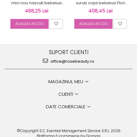
mici nou nascuti bebelusi
surub copii bebelusi Flori
Bilute 4mm
bleu
488,25 Lei
408,45 Lei
ADAUGA IN COS
ADAUGA IN COS
SUPORT CLIENTI
office@rosebeauty.ro
MAGAZINUL MEU
CLIENTI
DATE COMERCIALE
©Copyright S.C. Esential Management Service S.R.L. 2026
Platforma E-commerce by Gomag