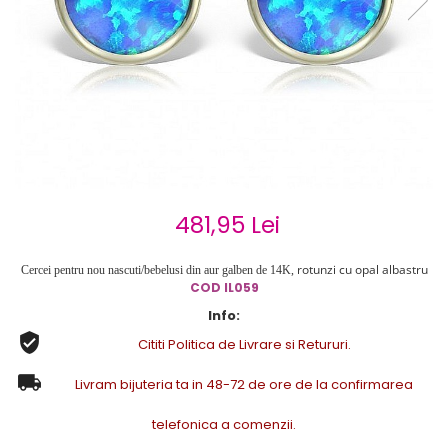
Cercei de aur lungi cu lant
Cercei din aur tortite
Cercei din aur alb
Cercei aur cu surub
481,95 Lei
rotunzi cu opal albastru
Cercei pentru nou nascuti/bebelusi din aur galben de 14K,
COD IL059
Info:
Cititi Politica de Livrare si Retururi.
Livram bijuteria ta in 48-72 de ore de la confirmarea
telefonica a comenzii.