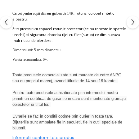
rotunzi cu opal sintetic
Cercei pentru copii din aur galben de 14K,
albastru
.
capacel rotunjit protector (ce nu raneste in spatele
Sunt prevazuti cu
urechii) si siguranta datorita tijei cu filet (surub) ce diminueaza
mult riscul de pierdere.
Dimensiuni: 5 mm diametru.
Varsta recomandata: 0+.
Toate produsele comercializate sunt marcate de catre ANPC
sau cu propriul marcaj, avand titlurile de 14 sau 18 karate.
Pentru toate produsele achizitionate prin intermediul nostru
primiti un certificat de garantie in care sunt mentionate gramajul
obiectelor si tiltul lor.
Livrarile se fac in conditii optime prin curier in toata tara.
Bijuteriile sunt ambalate fie in saculeti, fie in cutii speciale de
bijuterii.
Informatii conformitate produs