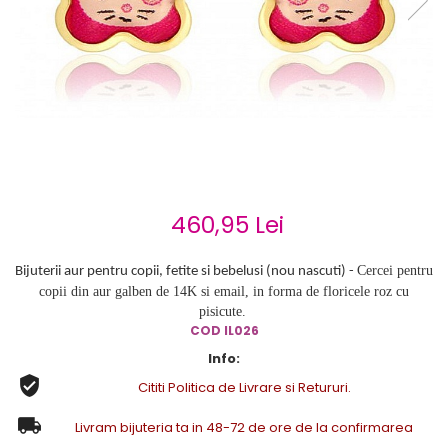
Cercei de aur lungi cu lant
Cercei din aur tortite
Cercei din aur alb
Cercei aur cu surub
460,95 Lei
Cercei pentru
Bijuterii aur pentru copii, fetite si bebelusi (nou nascuti) -
copii din aur galben de 14K si email, in forma de floricele roz cu
pisicute.
COD
IL026
Info:
Cititi Politica de Livrare si Retururi.
Livram bijuteria ta in 48-72 de ore de la confirmarea