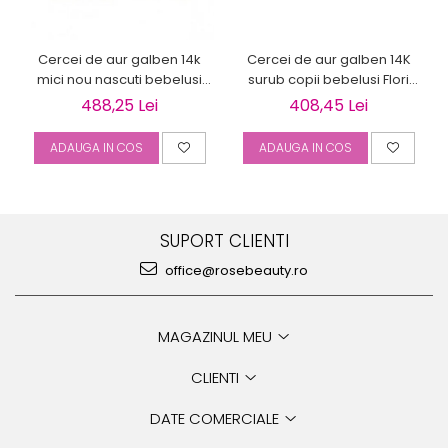
Cercei de aur galben 14k
Cercei de aur galben 14K
mici nou nascuti bebelusi
surub copii bebelusi Flori
Bilute 4mm
bleu
488,25 Lei
408,45 Lei
ADAUGA IN COS
ADAUGA IN COS
SUPORT CLIENTI
office@rosebeauty.ro
MAGAZINUL MEU
CLIENTI
DATE COMERCIALE