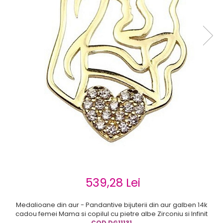
Cercei de aur lungi cu lant
Cercei din aur tortite
Cercei din aur alb
Cercei aur cu surub
539,28 Lei
Medalioane din aur - Pandantive bijuterii din aur galben 14k
cadou femei Mama si copilul cu pietre albe Zirconiu si Infinit
COD DG11131