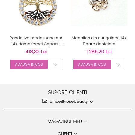
Medalion din aur galben 14k
Pandative medalioane aur
Floare dantelata
14k dama femei Copacul
Vietii
1.285,20 Lei
418,32 Lei
ADAUGA IN COS
ADAUGA IN COS
SUPORT CLIENTI
office@rosebeauty.ro
MAGAZINUL MEU
CLIENTI