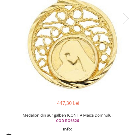
Cercei din aur dama
Cercei de aur lungi cu lant
Cercei din aur tortite
Cercei din aur alb
Cercei aur cu surub
447,30 Lei
Medalion din aur galben ICONITA Maica Domnului
COD RO6326
Info: