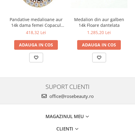
Medalion din aur galben
Pandative medalioane aur
14k Floare dantelata
14k dama femei Copacul
Vietii
1.285,20 Lei
418,32 Lei
ADAUGA IN COS
ADAUGA IN COS
SUPORT CLIENTI
office@rosebeauty.ro
MAGAZINUL MEU
CLIENTI