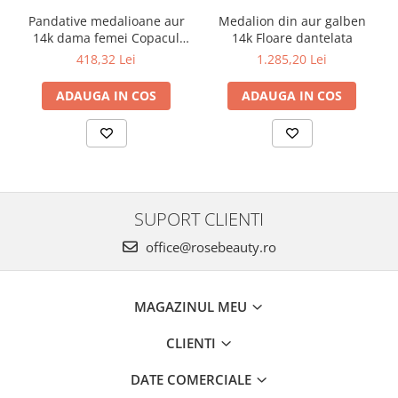
Medalion din aur galben
Pandative medalioane aur
14k Floare dantelata
14k dama femei Copacul
Vietii
1.285,20 Lei
418,32 Lei
ADAUGA IN COS
ADAUGA IN COS
SUPORT CLIENTI
office@rosebeauty.ro
MAGAZINUL MEU
CLIENTI
DATE COMERCIALE