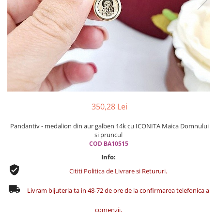
Cercei din aur dama
Cercei de aur lungi cu lant
Cercei din aur tortite
Cercei din aur alb
Cercei aur cu surub
350,28 Lei
Pandantiv - medalion din aur galben 14k cu ICONITA Maica Domnului
si pruncul
COD BA10515
Info:
Cititi Politica de Livrare si Retururi.
Livram bijuteria ta in 48-72 de ore de la confirmarea telefonica a
comenzii.