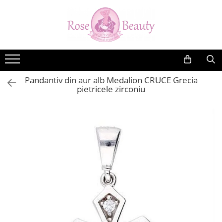
Cercei din aur
Bratari din aur
Inele din aur
Bijuterii din aur
Costume Botez
Rochite de Botez
Cercei din aur copii
Bratari de aur copii si bebelusi
Inele din aur logodna
ARGINT
Costume botez vara
Rochite Botez
Cercei din aur galben copii
Bratari de aur dama
Inele de aur dama
Martisoare aur si argint
Pandantiv din aur alb Medalion CRUCE Grecia
Cercei aur nou nascuti si bebelusi
pietricele zirconiu
Cercei aur cu Diamante si alte
pietre pretioase
Cercei aur tortite copii
Cercei aur surub protectie copii
Cercei aur alb copii
Cercei aur fete
Cercei aur model Inimioare
Cercei aur model Fluturasi si
Buburuze
Cercei aur 18K
Cercei aur 9K