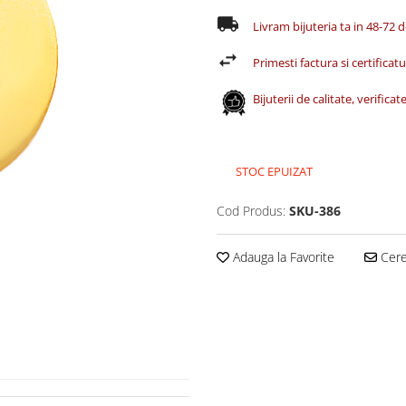
Livram bijuteria ta in 48-72 
Primesti factura si certificatul
Bijuterii de calitate, verific
STOC EPUIZAT
Cod Produs:
SKU-386
Adauga la Favorite
Cere 