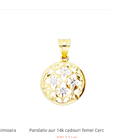
Pandativ aur 14k cadouri femei Cerc
Pandanti
nimioara
330,12 Lei