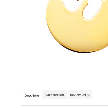
Cercei din aur dama
Cercei de aur lungi cu lant
Cercei din aur tortite
Cercei din aur alb
Cercei aur cu surub
Caracteristici
Review-uri
(0)
Descriere