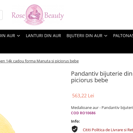
DIN AUR
LANTURI DIN AUR
BIJUTERII DIN AUR
PALTONA
lben 14k cadou forma Manuta si piciorus bebe
Pandantiv bijuterie di
piciorus bebe
563,22 Lei
Medalioane aur - Pandantiv bijuter
COD RO10686
Info:
Cititi Politica de Livrare si Re