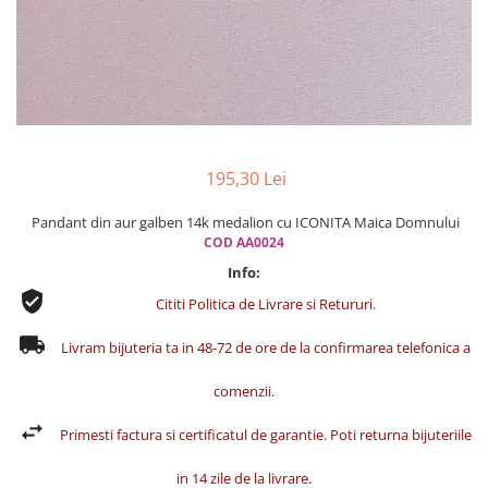
Cercei din aur dama
Cercei de aur lungi cu lant
Cercei din aur tortite
Cercei din aur alb
Cercei aur cu surub
195,30 Lei
Pandant din aur galben 14k medalion cu ICONITA Maica Domnului
COD AA0024
Info:
Cititi Politica de Livrare si Retururi.
Livram bijuteria ta in 48-72 de ore de la confirmarea telefonica a
comenzii.
Primesti factura si certificatul de garantie. Poti returna bijuteriile
in 14 zile de la livrare.