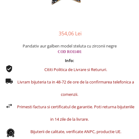
Cercei din aur dama
Cercei de aur lungi cu lant
Cercei din aur tortite
Cercei din aur alb
354,06 Lei
Cercei aur cu surub
Pandativ aur galben model steluta cu zirconii negre
COD RO11401
Info:
Cititi Politica de Livrare si Retururi.
Livram bijuteria ta in 48-72 de ore de la confirmarea telefonica a
comenzii.
Primesti factura si certificatul de garantie. Poti returna bijuteriile
in 14 zile de la livrare.
Bijuterii de calitate, verificate ANPC, productie UE.