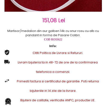
Cercei de aur lungi cu lant
Cercei din aur tortite
Cercei din aur alb
151,08 Lei
Cercei aur cu surub
Martisor/medalion din aur galben 14k cu snur rosu cu alb cu
pandant in forma de Pasare Colibri.
COD RO11622
Info:
Cititi Politica de Livrare si Retururi.
Livram bijuteria ta in 48-72 de ore de la confirmarea
telefonica a comenzii.
Primesti factura si certificatul de garantie. Poti returna
bijuteriile in 14 zile de la livrare.
Bijuterii de calitate, verificate ANPC, productie UE.