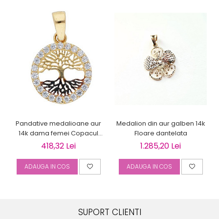
Medalion din aur galben 14k
Pandative medalioane aur
Floare dantelata
14k dama femei Copacul
Vietii
1.285,20 Lei
418,32 Lei
ADAUGA IN COS
ADAUGA IN COS
SUPORT CLIENTI