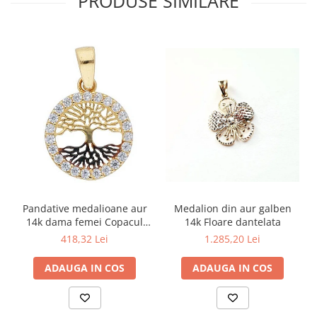
PRODUSE SIMILARE
Medalion din aur galben
Pandative medalioane aur
14k Floare dantelata
14k dama femei Copacul
Vietii
1.285,20 Lei
418,32 Lei
ADAUGA IN COS
ADAUGA IN COS