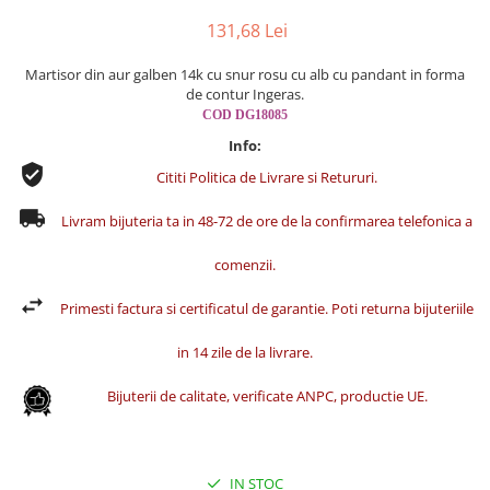
Cercei din aur dama
131,68 Lei
Cercei de aur lungi cu lant
Martisor din aur galben 14k cu snur rosu cu alb cu pandant in forma
Cercei din aur tortite
de contur Ingeras.
Cercei din aur alb
COD DG18085
Cercei aur cu surub
Info:
Cititi Politica de Livrare si Retururi.
Livram bijuteria ta in 48-72 de ore de la confirmarea telefonica a
comenzii.
Primesti factura si certificatul de garantie. Poti returna bijuteriile
in 14 zile de la livrare.
Bijuterii de calitate, verificate ANPC, productie UE.
IN STOC