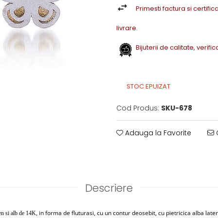
Primesti factura si certifica
livrare.
Bijuterii de calitate, verif
STOC EPUIZAT
Cod Produs:
SKU-678
Adauga la Favorite
C
Descriere
in forma de fluturasi, cu un contur deosebit, cu pietricica alba late
en si alb de 14K,