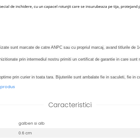
ecial de inchidere, cu un capacel rotunjit care se insurubeaza pe tija, protejand 
izate sunt marcate de catre ANPC sau cu propriul marcaj, avand titlurile de 
izitionate prin intermediul nostru primiti un certificat de garantie in care sun
optime prin curier in toata tara. Bijuteriile sunt ambalate fie in saculeti, fie in cu
e produs
Caracteristici
galben si alb
0.6 cm