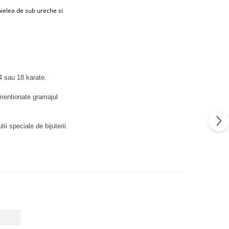
pielea de sub ureche si
14 sau 18 karate.
t mentionate gramajul
tii speciale de bijuterii.