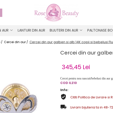
IN AUR
LANTURI DIN AUR
BIJUTERII DIN AUR
PALTONASE BO
Cercei din aur galben si alb 14K copii si bebelusi Flu
 /
Cercei din aur /
Cercei din aur galben 
345,45 Lei
Cercei pentru nou nascuti/bebelusi din aur ga
COD IL210
Info:
Cititi Politica de Livrare si 
Livram bijuteria ta in 48-