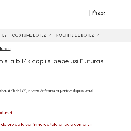
0,00
TEZ
COSTUME BOTEZ
ROCHITE DE BOTEZ
turasi
si alb 14K copii si bebelusi Fluturasi
lben si alb de 14K, in forma de fluturas cu pietricica dispusa lateral.
Retururi.
72 de ore de la confirmarea telefonica a comenzii.