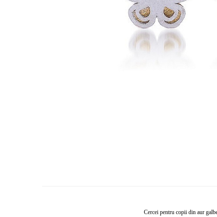
Cercei de aur lungi cu lant
Cercei din aur tortite
Cercei din aur alb
Cercei aur cu surub
Cercei pentru copii din aur galb