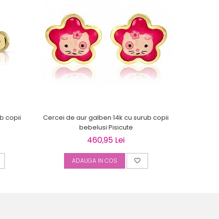
b copii
Cercei de aur galben 14k cu surub copii
Cercei de 
bebelusi Pisicute
copi
460,95 Lei
ADAUGA IN COS
A