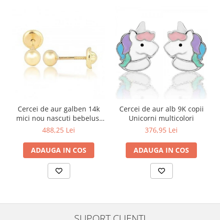
Cercei de aur galben 14k
Cercei de aur alb 9K copii
mici nou nascuti bebelusi
Unicorni multicolori
Bilute 4mm
488,25 Lei
376,95 Lei
ADAUGA IN COS
ADAUGA IN COS
SUPORT CLIENTI