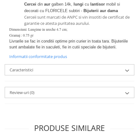
Cercei
din
aur
galben 14k,
lungi
cu
lantisor
mobil si
decorati cu FLORICELE subtiri -
Bijuterii aur dama
Cerceii sunt marcati de ANPC si vin insotiti de certificat de
garantie ce atesta puritatea aurului.
Dimensiuni: Lungime in ureche 4.7 cm;
Gramaj : 0.75 gr
Livrarile se fac in conditii optime prin curier in toata tara. Bijuteriile
sunt ambalate fie in saculeti, fie in cutii speciale de bijuterii.
Informatii conformitate produs
Caracteristici
Review-uri
(0)
PRODUSE SIMILARE