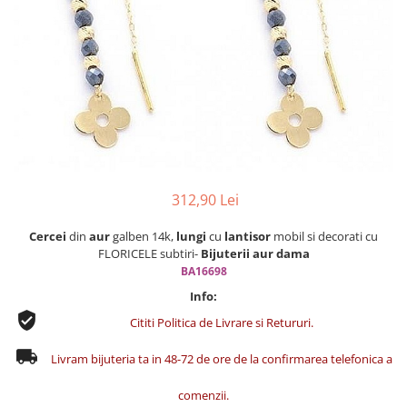
Cercei din aur dama
Cercei de aur lungi cu lant
Cercei din aur tortite
Cercei din aur alb
Cercei aur cu surub
312,90 Lei
Cercei
din
aur
galben 14k,
lungi
cu
lantisor
mobil si decorati cu
FLORICELE subtiri-
Bijuterii aur dama
BA16698
Info:
Cititi Politica de Livrare si Retururi.
Livram bijuteria ta in 48-72 de ore de la confirmarea telefonica a
comenzii.