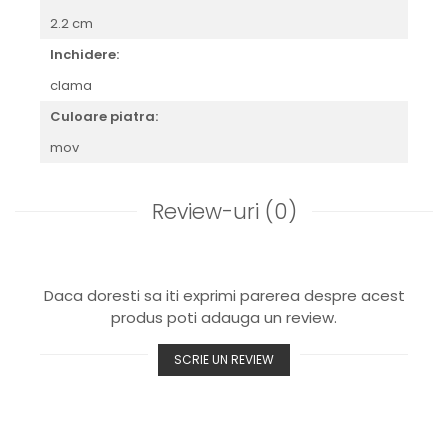
2.2 cm
Inchidere:
clama
Culoare piatra:
mov
Review-uri
(0)
Daca doresti sa iti exprimi parerea despre acest
produs poti adauga un review.
SCRIE UN REVIEW