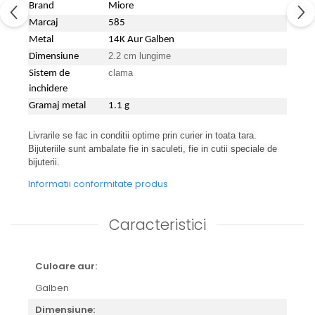
Brand
Miore
Marcaj
585
Metal
14K Aur Galben
2.2 cm lungime
Dimensiune
clama
Sistem de
inchidere
Gramaj metal
1.1 g
Livrarile se fac in conditii optime prin curier in toata tara.
Bijuteriile sunt ambalate fie in saculeti, fie in cutii speciale de
bijuterii.
Informatii conformitate produs
Caracteristici
Culoare aur:
Galben
Dimensiune: