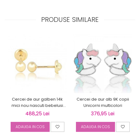
PRODUSE SIMILARE
Cercei de aur galben 14k
Cercei de aur alb 9K copii
mici nou nascuti bebelusi
Unicorni multicolori
Bilute 4mm
488,25 Lei
376,95 Lei
ADAUGA IN COS
ADAUGA IN COS