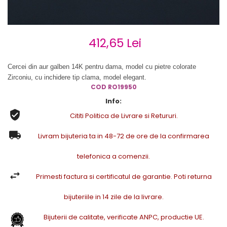
Cercei de aur lungi cu lant
Cercei din aur tortite
Cercei din aur alb
412,65 Lei
Cercei aur cu surub
Cercei din aur galben 14K pentru dama, model cu pietre colorate
Zirconiu, cu inchidere tip clama, model elegant.
COD RO19950
Info:
Cititi Politica de Livrare si Retururi.
Livram bijuteria ta in 48-72 de ore de la confirmarea
telefonica a comenzii.
Primesti factura si certificatul de garantie. Poti returna
bijuteriile in 14 zile de la livrare.
Bijuterii de calitate, verificate ANPC, productie UE.