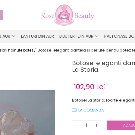
IN AUR
LANTURI DIN AUR
BIJUTERII DIN AUR
PALTONASE BO
Botosei eleganti dantela si perlute pentru botez fet
orii hainute botez /
Botosei eleganti dant
La Storia
102,90 Lei
Botosei La Storia, foarte eleganti 
LA COMANDA
ADAUG