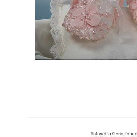
Cercei de aur lungi cu lant
Cercei din aur tortite
Cercei din aur alb
Cercei aur cu surub
Botosei La Storia, foarte