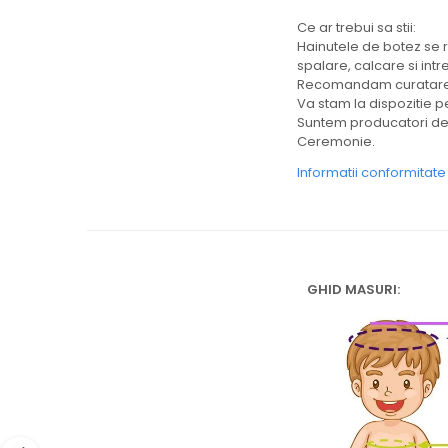
Ce ar trebui sa stii:
Hainutele de botez se r
spalare, calcare si intr
Recomandam curatarea 
Va stam la dispozitie pe
Suntem producatori de h
Ceremonie.
Informatii conformitat
GHID MASURI: