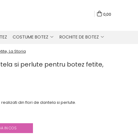
0,00
TEZ
COSTUME BOTEZ
ROCHITE DE BOTEZ
ite, La Storia
ela si perlute pentru botez fetite,
realizati din flori de dantela si perlute.
A IN COS