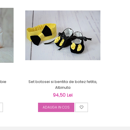
rbie
Set botosei si bentita de botez fetita,
Set bentit
Albinuta
94,50 Lei
ADAUGA IN COS
A