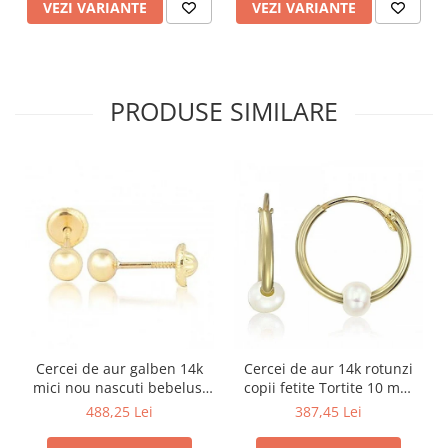
VEZI VARIANTE
VEZI VARIANTE
PRODUSE SIMILARE
Cercei de aur galben 14k
Cercei de aur 14k rotunzi
mici nou nascuti bebelusi
copii fetite Tortite 10 mm
Bilute 4mm
perluta
488,25 Lei
387,45 Lei