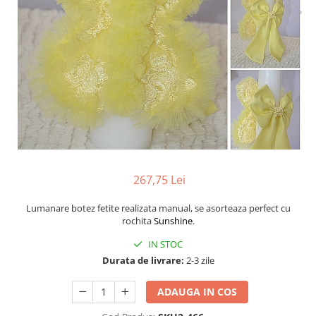
Cercei din aur dama
Cercei de aur lungi cu lant
Cercei din aur tortite
Cercei din aur alb
Cercei aur cu surub
267,75 Lei
Lumanare botez fetite realizata manual, se asorteaza perfect cu
rochita
Sunshine
.
IN STOC
Durata de livrare:
2-3 zile
ADAUGA IN COS