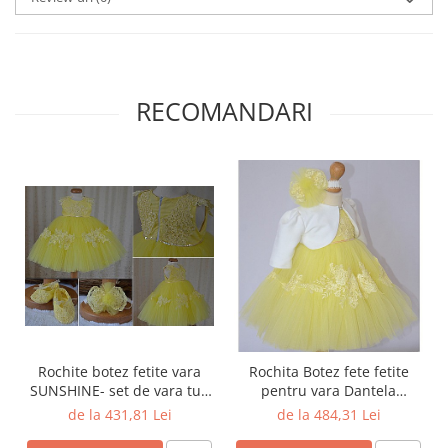
RECOMANDARI
Rochite botez fetite vara
Rochita Botez fete fetite
SUNSHINE- set de vara tull
pentru vara Dantela
galben si dantela, 3 piese
Galbena si catifea 4 Piese,
de la 431,81 Lei
de la 484,31 Lei
Sunshine Bolero