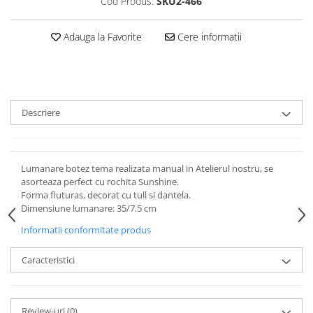
Cod Produs:
SKU2-466
Adauga la Favorite
Cere informatii
Descriere
Lumanare botez tema realizata manual in Atelierul nostru, se
asorteaza perfect cu rochita Sunshine.
Forma fluturas, decorat cu tull si dantela.
Dimensiune lumanare: 35/7.5 cm
Informatii conformitate produs
Caracteristici
Review-uri
(0)